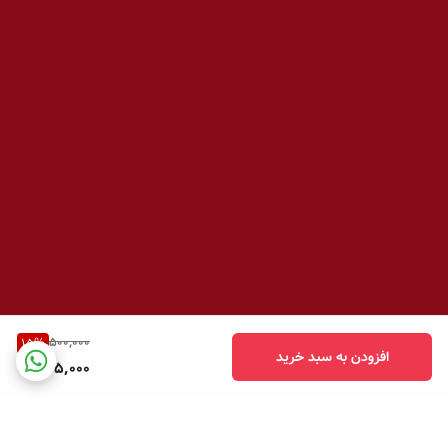
500,000
15
%
افزودن به سبد خرید
425,000