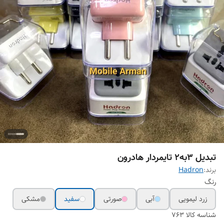
تبدیل 3به2 تایمردار هادرون
برند:
Hadron
رنگ
زرد لیمویی
آبی
صورتی
سفید
مشکی
شناسه کالا
763