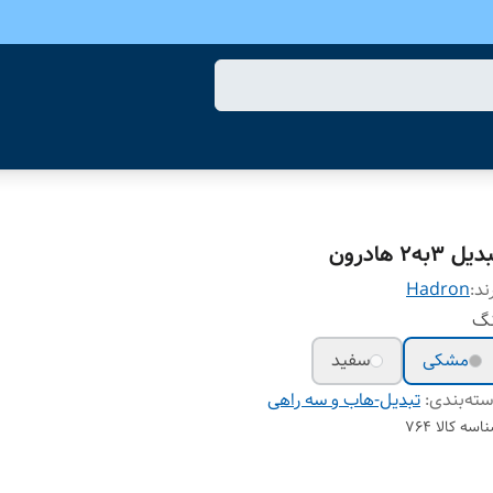
یل 3به2 هادرون
ند:
Hadron
نگ
مشکی
سفید
ته‌بندی
:
تبدیل-هاب و سه راهی
اسه کالا
764