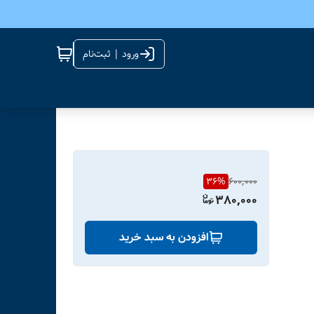
ورود | ثبت‌نام
36
%
600,000
380,000
افزودن به سبد خرید