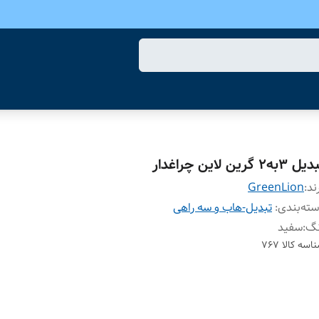
 3به2 گرین لاین چراغدار
ند:
GreenLion
ته‌بندی
:
تبدیل-هاب و سه راهی
نگ
:
سفید
اسه کالا
767