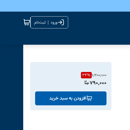
ورود | ثبت‌نام
34
%
1,200,000
790,000
افزودن به سبد خرید