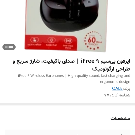
ایرفون بی‌سیم iFree 9 | صدای باکیفیت، شارژ سریع و
طراحی ارگونومیک
iFree 9 Wireless Earphones | High-quality sound, fast charging and
ergonomic design
برند:
OALE
شناسه کالا
771
مشخصات