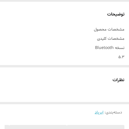
توضیحات
مشخصات محصول
مشخصات کلیدی
نسخه Bluetooth
5.3
مشخصات کلی
اقلام همراه هدفون
نظرات
کابل شارژ ۲ جفت واشر سر گوشی با سایز مختلف دفترچه راهنما محفظه
شارژ
قابلیت‌های هدفون، هدست و هندزفری
نشانگر LED
دسته‌بندی
:
ایرپاد
محدوده عملکرد