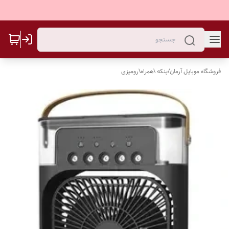
فروشگاه موبایل آرمان
/
پنکه \همراه\رومیزی