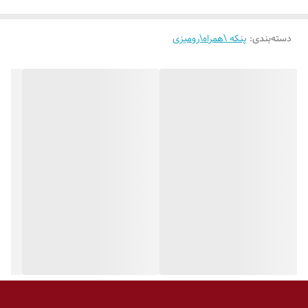
دسته‌بندی
:
پنکه \همراه\رومیزی