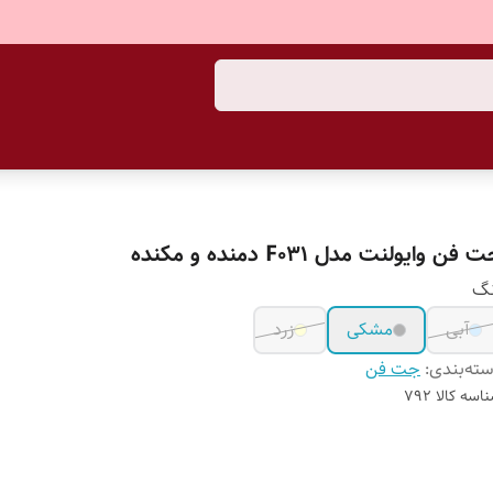
 فن وایولنت مدل F031 دمنده و مکنده
نگ
آبی
مشکی
زرد
ته‌بندی
:
جت فن
اسه کالا
792