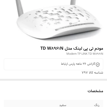
مودم تی پی لینک مدل TD W8961N
Modem TP LINK TD W8961N
گارانتی 36 ماهه پارس ارتباط
شناسه کالا
797
مشخصات
رنگ
سفید