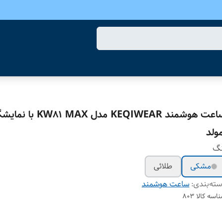
ساعت هوشمند KEQIWEAR مدل AX
مولد
نگ
مشکی
طلائی
ته‌بندی
:
ساعت هوشمند
اسه کالا
803