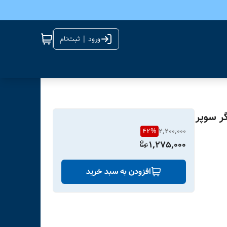
ورود | ثبت‌نام
KW81 M با نمایشگر سوپر
42
%
2,200,000
1,275,000
افزودن به سبد خرید