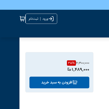
ورود | ثبت‌نام
35
%
2,300,000
1,489,000
افزودن به سبد خرید