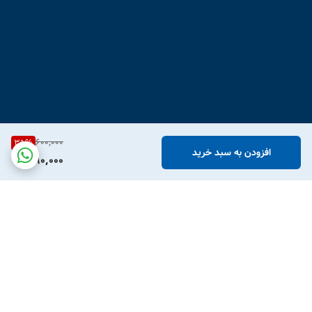
600,000
35
%
افزودن به سبد خرید
390,000
برگشت به بالا