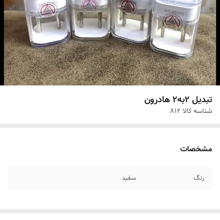
تبدیل 2به2 هادرون
شناسه کالا
812
مشخصات
رنگ
سفید