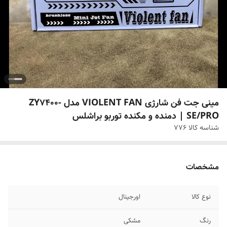
مینی جت فن شارژی VIOLENT FAN مدل ZY7400-
SE/PRO | دمنده و مکنده توربو براشلس
شناسه کالا
776
مشخصات
نوع کالا
اورجینال
رنگ
مشکی