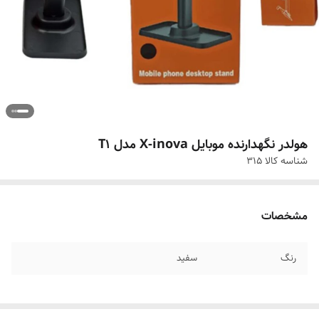
هولدر نگهدارنده موبایل X-inova مدل T1
شناسه کالا
315
مشخصات
رنگ
سفید