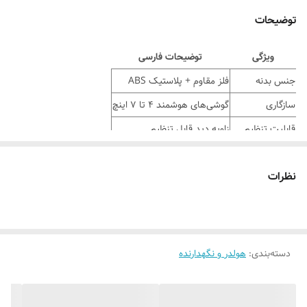
توضیحات
ویژگی
توضیحات فارسی
جنس بدنه
فلز مقاوم + پلاستیک ABS
سازگاری
گوشی‌های هوشمند ۴ تا ۷ اینچ
قابلیت تنظیم
زاویه دید قابل تنظیم
پایه‌ها
ضدلغزش و مقاوم
نظرات
وزن تقریبی
سبک (حدود ۳۰۰–۴۰۰ گرم)
طراحی
ارگونومیک و مینیمال
قابلیت جمع‌شدن
دارد، مناسب حمل و نگهداری
دسته‌بندی
:
هولدر و نگهدارنده