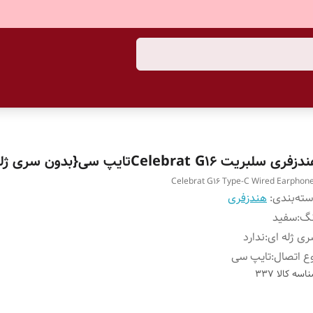
زفری سلبریت Celebrat G16تایپ سی{بدون سری ژله ای}
Celebrat G16 Type-C Wired Earphon
ته‌بندی
:
هندزفری
نگ
:
سفید
ی ژله ای
:
ندارد
ع اتصال
:
تایپ سی
اسه کالا
337