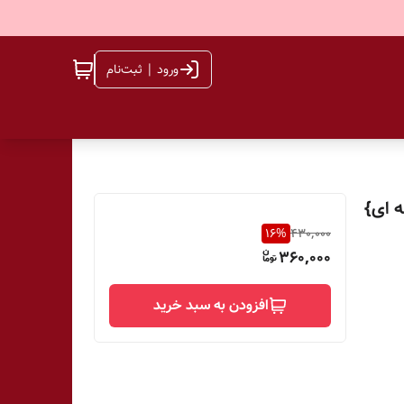
ورود | ثبت‌نام
16
%
430,000
360,000
افزودن به سبد خرید