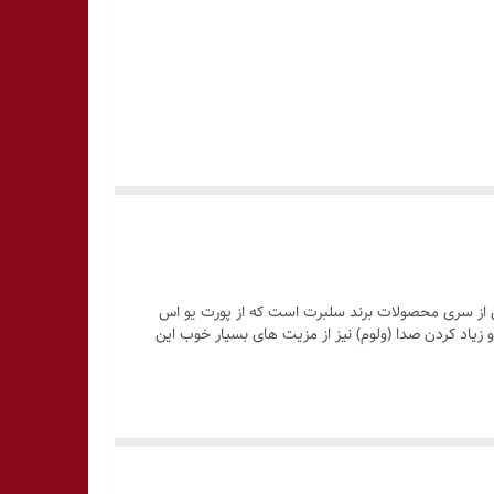
گوشی های خود از پورت تایپ سی (Type – C) استفاده می کنند. هدفون برند Celebrat مدل G16 با طرح اپل از سری محصولات برند سلبرت است که از پورت یو اس
 زیاد کردن صدا (ولوم) نیز از مزیت های بسیار خوب این