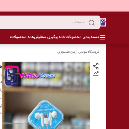
دسته‌بندی محصولات
خانه
پیگیری سفارش
همه محصولات
فروشگاه موبایل آرمان
/
هندزفری
هند
es
دس
ر
سر
نو
شن