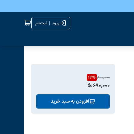
ورود | ثبت‌نام
13
%
800,000
690,000
افزودن به سبد خرید