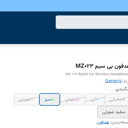
فون بی سیم MZ023
MZ-023 Rabbit Ear Wireless Headphon
ند:
Generic
گبندی
مشکی
آبی
بنفش
سبز
صورتی
سفید صورتی
ته‌بندی
:
هدفون