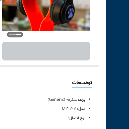
شن
توضیحات
برند:
متفرقه (Generic)
مدل:
MZ-023
نوع اتصال:
بی‌سیم (Bluetooth)