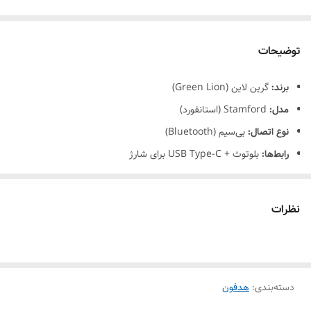
توضیحات
برند:
گرین لاین (Green Lion)
مدل:
Stamford (استانفورد)
نوع اتصال:
بی‌سیم (Bluetooth)
رابط‌ها:
بلوتوث + USB Type-C برای شارژ
نوع گوشی:
دو گوشی (Over-Ear)
ویژگی‌ها:
نظرات
دسته‌بندی
:
هدفون