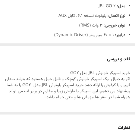
مدل:
JBL GO 2
نوع اتصال:
بلوتوث نسخه 4.1، کابل AUX
توان خروجی:
3 وات (RMS)
درایور:
1 × 40 میلی‌متر (Dynamic Driver)
پاسخ فرکانسی:
180Hz – 20kHz
نسبت سیگنال به نویز:
≥ 80dB
نقد و بررسی
باتری داخلی:
لیتیوم-یون پلیمری (730mAh)
خرید اسپیکر بلوتوثی JBL مدل GO2
مدت زمان پخش:
تا 5 ساعت
اگر به دنبال یک اسپیکر بلوتوثی کوچک و قابل حمل هستید که بتواند صدای
زمان شارژ:
حدود 2.5 ساعت (با کابل Micro USB)
قوی و با کیفیتی را ارائه دهد خرید اسپیکر بلوتوثی JBL مدل GO2 را به شما
پیشنهاد می دهیم. این اسپیکر با طراحی زیبا و مقاوم در برابر آب می تواند
ابعاد:
71 × 86 × 32 میلی‌متر
همراه شما در سفر ها مهمانی ها و حتی حمام باشد.
وزن:
184 گرم
نظرات