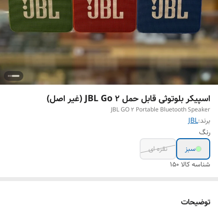
اسپیکر بلوتوثی قابل حمل JBL Go 2 (غیر اصل)
JBL GO 2 Portable Bluetooth Speaker
برند:
JBL
رنگ
سبز
نقره ای
شناسه کالا
150
توضیحات