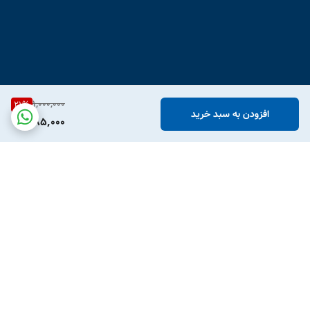
1,000,000
21
%
افزودن به سبد خرید
785,000
برگشت به بالا