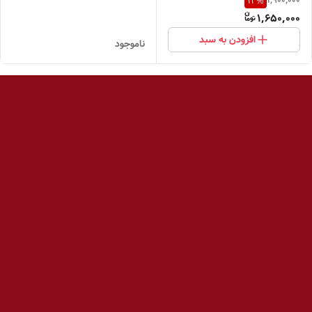
1,900,000
13
%
1,650,000
افزودن به سبد
ناموجود