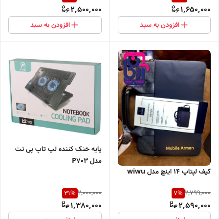
2,500,000
1,650,000
افزودن به سبد
افزودن به سبد
پایه خنک کننده لپ تاپ پی نت
مدل P703
کیف لپتاپ 14 اینچ مدل wiwu
2,000,000
2,799,000
31
%
7
%
1,380,000
2,590,000