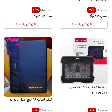
1,180,000
1,200,000
24
%
29
%
895,000
850,000
افزودن به سبد
افزودن به سبد
پایه خنک کننده تسکو مدل
TCLP3099
کیف لپتاپ 16 اینچ مدل wiwu
2,800,000
1,900,000
10
%
13
%