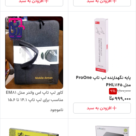
افزودن به سبد
افزودن به سبد
پایه نگهدارنده لپ تاپ ProOne
مدل PHL1145
1,100,000
9
%
کاور لپ تاپ اس واندر مدل EM81
999,000
مناسب برای لپ تاپ 14.1 تا 15.6
اینچی
افزودن به سبد
ناموجود