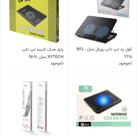
کول پد لپ تاپ رویال مدل RFL-
پایه خنک کننده لپ تاپ
325
X4TECH مدل N191
ناموجود
ناموجود