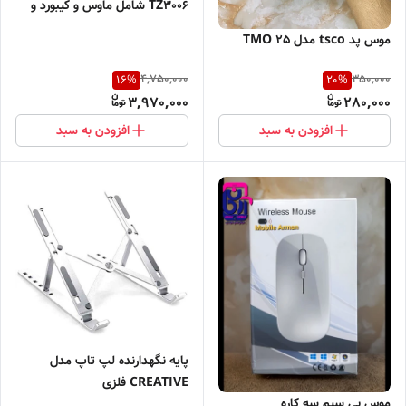
TZ3006 شامل ماوس و کیبورد و
موس پد
موس پد tsco مدل TMO 25
4,750,000
350,000
16
%
20
%
3,970,000
280,000
افزودن به سبد
افزودن به سبد
پایه نگهدارنده لپ تاپ مدل
CREATIVE فلزی
موس بی سیم سه کاره