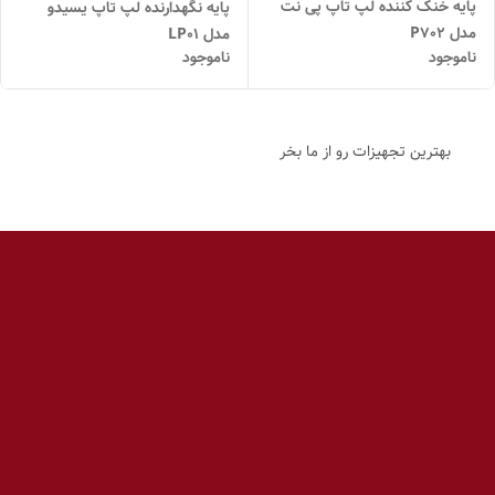
پایه خنک کننده لپ تاپ پی نت
پایه نگهدارنده لپ تاپ یسیدو
مدل P702
مدل LP01
ناموجود
ناموجود
بهترین تجهیزات رو از ما بخر