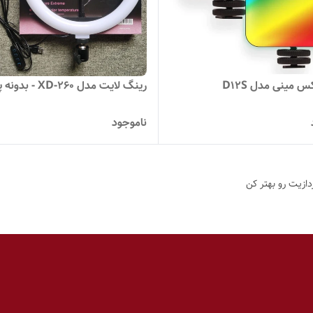
س مینی مدل D12S
رینگ لایت مدل XD-260 - بدونه پایه
ناموجود
دازیت رو بهتر کن