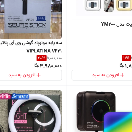
 مدل YM200
سه پایه مونوپاد گوشی وی آی پلاتین
VIPLATINA VF21
20
%
5,000,000
11
%
3,980,000
1,8
افزودن به سبد
افزودن به سبد