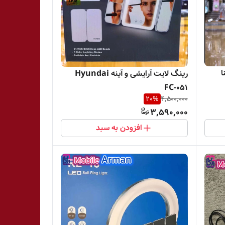
ا
رینگ لایت آرایشی و آینه Hyundai
FC-051
20
%
4,500,000
3,590,000
افزودن به سبد