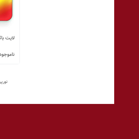
لایت باک
ناموجود
نورپر