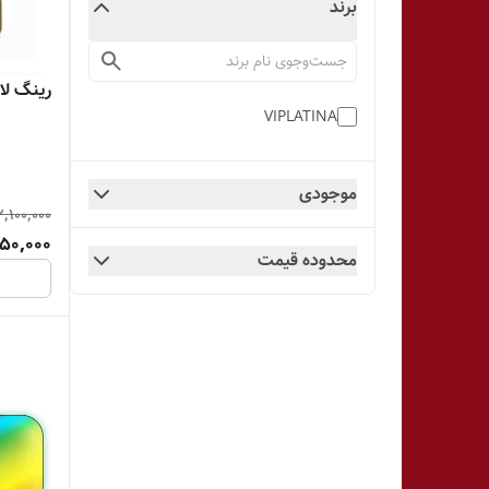
برند
رینگ لایت
VIPLATINA
موجودی
2,100,000
50,000
محدوده قیمت