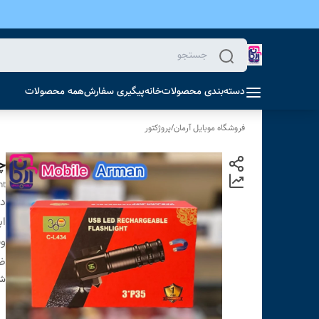
دسته‌بندی محصولات
خانه
پیگیری سفارش
همه محصولات
فروشگاه موبایل آرمان
/
پروژکتور
چر
ht
دس
اب
و
ظر
شن