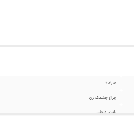
۴٫۴٫۱۵
چراغ چشمک زن
باتری داخلی