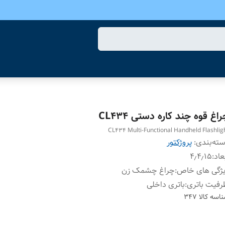
اغ قوه چند کاره دستی CL434
CL434 Multi-Functional Handheld Flashlig
ته‌بندی
:
پروژکتور
عاد
:
۴٫۴٫۱۵
یژگی های خاص
:
چراغ چشمک زن
فیت باتری
:
باتری داخلی
اسه کالا
347