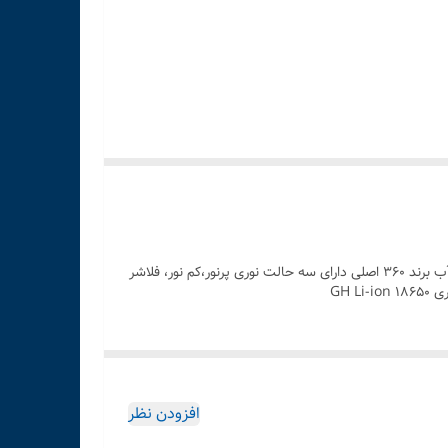
چراغ دستی برند 360 مدل C-L434 زوم دار استفاده به عنوان پاور بانک به وسیله باطری فوق قوی 7800 MAH بدنه تمام فلز و صد درصد ضد آب برند 360 اصلی دارای سه حالت نوری پرنور،کم نور، فلاشر
افزودن نظر