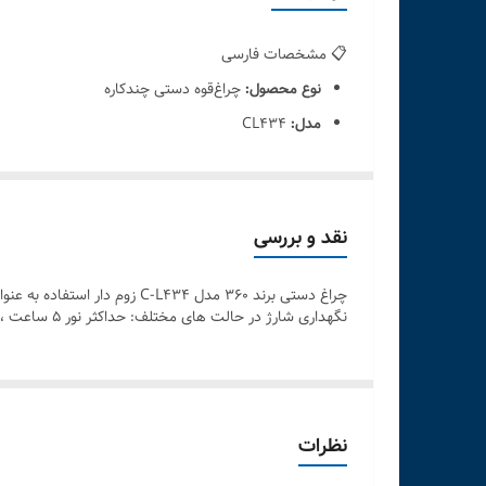
📋 مشخصات فارسی
نوع محصول:
چراغ‌قوه دستی چندکاره
مدل:
CL434
برند:
Generic/OEM (فاقد برند معتبر جهانی – متفرقه)
ویژگی‌ها:
طراحی قابل حمل و سبک
نقد و بررسی
نور LED پرقدرت با برد بالا
چند حالت نوردهی (قوی، ضعیف، چشمک‌زن SOS)
نگهداری شارژ در حالت های مختلف: حداکثر نور 5 ساعت ، کم نور 8 ساعت ، فلاشر 10 ساعت ضد ضربه تا ارتفاع 1 متر برد نوری 3000 متر باطری GH Li-ion 18650
قابلیت استفاده به عنوان چراغ مطالعه یا روشنایی
بدنه مقاوم و ارگونومیک
کاربرد:
استفاده در منزل، خودرو، سفر و کمپینگ
نظرات
مناسب برای شرایط اضطراری و قطع برق