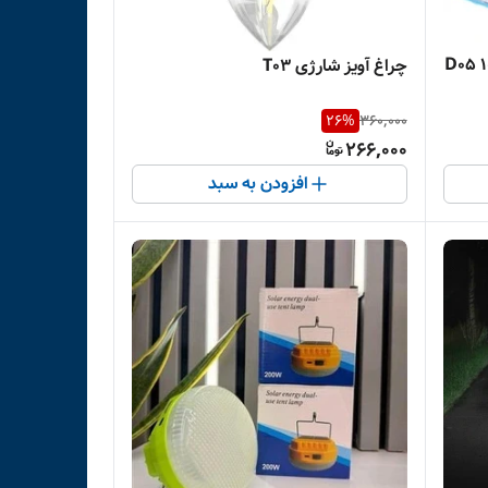
خورشیدی شارژی مدل D05 ۱۰۰
چراغ آویز شارژی T03
26
%
360,000
266,000
افزودن به سبد