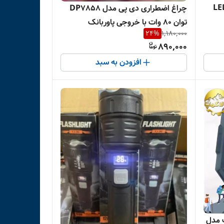
چراغ اضطراری دی پی مدل DP7858
توان ۸۰ وات با خروجی پاوربانک
24
%
1,180,000
890,000
افزودن به سبد
خورشیدی 100 وات مدل