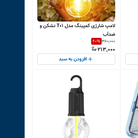
لامپ شارژی کمپینگ مدل T01 نشکن و
ضدآب
40
%
360,000
213,000
افزودن به سبد