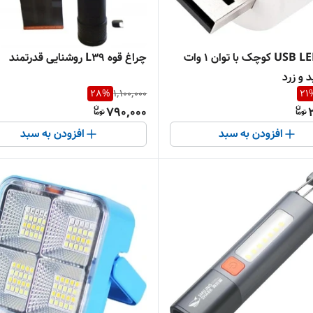
لامپ USB LED کوچک با توان ۱ وات
چراغ قوه L39 روشنایی قدرتمند
 و زرد
28
%
1,100,000
21
790,000
افزودن به سبد
افزودن به سبد