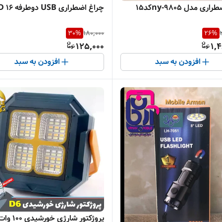
ی مدل ny-9805کد15
چراغ اضطراری USB دوطرفه ۱۶ LED
30
%
180,000
26
%
125,000
1,
افزودن به سبد
افزودن به سبد
پروژکتور شارژی 