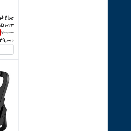
چراغ قو
SD1023 ضدآب با نور مهتا
700,000
29,000