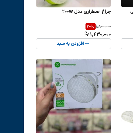
ی
چراغ اضطراری مدل 200w
20
%
1,800,000
1,430,000
افزودن به سبد