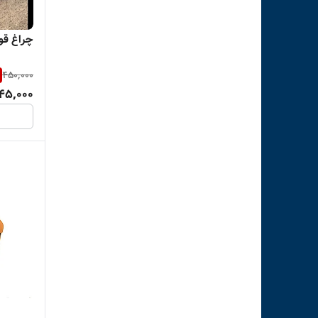
چراغ قوه د
450,000
45,000