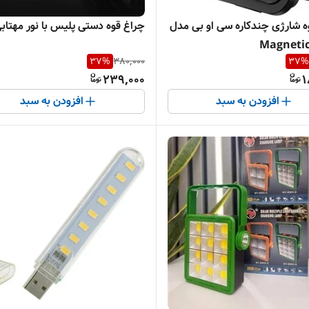
ه شارژی چندکاره سی او بی مدل
چراغ قوه دستی پلیس با نور مهتاب
Magnetic
37
%
380,000
37
%
239,000
1
افزودن به سبد
افزودن به سبد