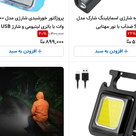
ه شارژی اسمایلینگ شارک مدل
پروژکتور 
بی
وات با باتری لیتیومی و شارژ USB
30
%
1,300,000
24
%
899,000
5
افزودن به سبد
افزودن به سبد