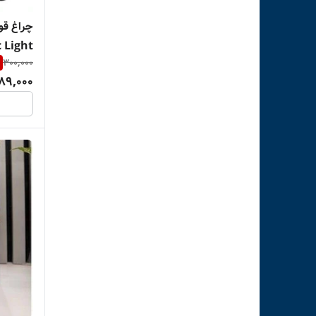
چراغ قو
 Light
300,000
89,000