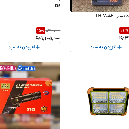
D6
ستی LH-7052
15
%
1,300,000
23
%
1,105,000
3
افزودن به سبد
افزودن به سبد