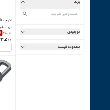
برند
نور سفید
موجودی
%
30,000
23,500
محدوده قیمت