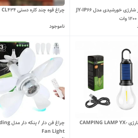
پروژکتور شارژی خورشیدی مدل JY-IP66
چراغ قوه چند کاره دستی CL434
ت
ناموجود
لامپ شارژی CAMPING LAMP YX-
چراغ فن دار / پنکه د
Fan Light