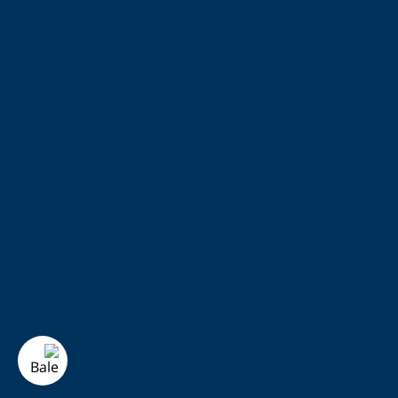
کابل USB
دفترچه راهنما (در برخی نسخه‌ها)