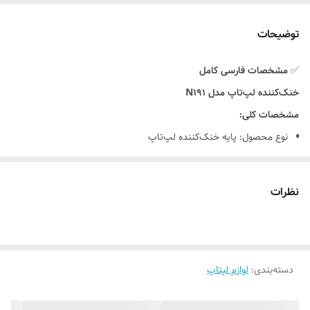
توضیحات
✅
مشخصات فارسی کامل
خنک‌کننده لپ‌تاپ مدل N191
مشخصات کلی:
نوع محصول: پایه خنک‌کننده لپ‌تاپ
مدل:
N191
برند:
غیربرند / OEM
نظرات
مناسب برای: لپ‌تاپ‌های 14 تا 17 اینچ
مشخصات فنی:
تعداد فن:
1 فن بزرگ
قطر فن:
دسته‌بندی
:
حدود 14–16 سانتی‌متر
لوازم لپتاپ
سرعت فن:
حدود 1200–1500 RPM