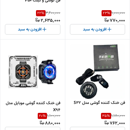
فن گوشی و تبلت P50
3,400,000
1,000,000
22
%
23
%
2,635,000
770,000
افزودن به سبد
افزودن به سبد
فن خنک کننده گوشی مدل S32
فن خنک کننده گوشی موبایل مدل
X94
1,100,000
1,180,000
20
%
35
%
880,000
762,000