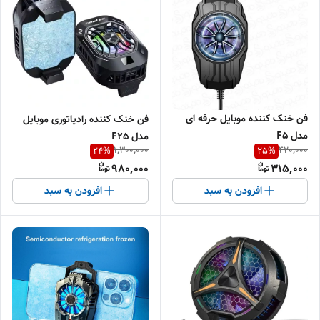
فن خنک کننده موبایل حرفه ای
فن خنک کننده رادیاتوری موبایل
مدل F5
مدل F25
1,300,000
420,000
24
%
25
%
980,000
315,000
افزودن به سبد
افزودن به سبد